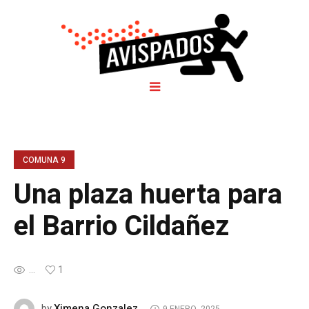
COMUNA 9
Una plaza huerta para
el Barrio Cildañez
...
1
Ximena Gonzalez
by