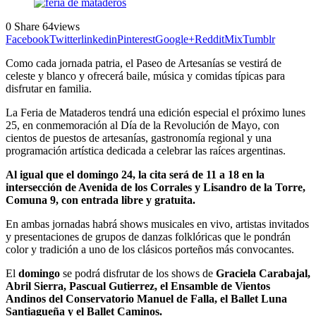
0
Share
64
views
Facebook
Twitter
linkedin
Pinterest
Google+
Reddit
Mix
Tumblr
Como cada jornada patria, el Paseo de Artesanías se vestirá de
celeste y blanco y ofrecerá baile, música y comidas típicas para
disfrutar en familia.
La Feria de Mataderos tendrá una edición especial el próximo lunes
25, en conmemoración al Día de la Revolución de Mayo, con
cientos de puestos de artesanías, gastronomía regional y una
programación artística dedicada a celebrar las raíces argentinas.
Al igual que el domingo 24, la cita será de 11 a 18 en la
intersección de Avenida de los Corrales y Lisandro de la Torre,
Comuna 9, con entrada libre y gratuita.
En ambas jornadas habrá shows musicales en vivo, artistas invitados
y presentaciones de grupos de danzas folklóricas que le pondrán
color y tradición a uno de los clásicos porteños más convocantes.
El
domingo
se podrá disfrutar de los shows de
Graciela Carabajal,
Abril Sierra, Pascual Gutierrez, el Ensamble de Vientos
Andinos del Conservatorio Manuel de Falla, el Ballet Luna
Santiagueña y el Ballet Caminos.