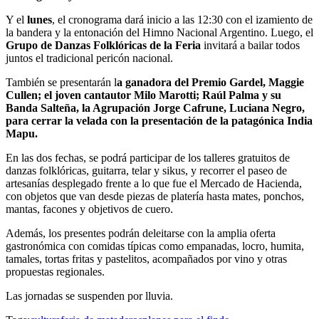
Y el
lunes
, el cronograma dará inicio a las 12:30 con el izamiento de
la bandera y la entonación del Himno Nacional Argentino. Luego, el
Grupo de Danzas Folklóricas de la Feria
invitará a bailar todos
juntos el tradicional pericón nacional.
También se presentarán l
a ganadora del Premio Gardel, Maggie
Cullen; el joven cantautor Milo Marotti; Raúl Palma y su
Banda Salteña, la Agrupación Jorge Cafrune, Luciana Negro,
para cerrar la velada con la presentación de la patagónica India
Mapu.
En las dos fechas, se podrá participar de los talleres gratuitos de
danzas folklóricas, guitarra, telar y sikus, y recorrer el paseo de
artesanías desplegado frente a lo que fue el Mercado de Hacienda,
con objetos que van desde piezas de platería hasta mates, ponchos,
mantas, facones y objetivos de cuero.
Además, los presentes podrán deleitarse con la amplia oferta
gastronómica con comidas típicas como empanadas, locro, humita,
tamales, tortas fritas y pastelitos, acompañados por vino y otras
propuestas regionales.
Las jornadas se suspenden por lluvia.