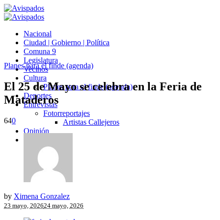
Nacional
Ciudad | Gobierno | Política
Comuna 9
Legislatura
Planes para el finde (agenda)
Vecinos
Cultura
El 25 de Mayo se celebra en la Feria de
Planes para el finde (agenda)
Deportes
Mataderos
Entrevistas
Fotorreportajes
64
0
Artistas Callejeros
Opinión
Avispados TV
by
Ximena Gonzalez
23 mayo, 2026
24 mayo, 2026