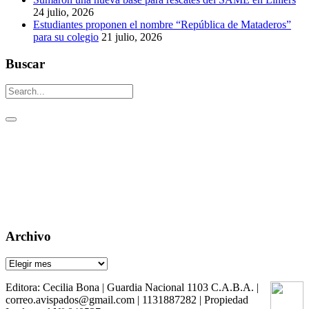
24 julio, 2026
Estudiantes proponen el nombre “República de Mataderos”
para su colegio
21 julio, 2026
Buscar
Un aguijón crítico para pinchar la realidad
Visitas: [srs_total_visitors]
Archivo
Archivo
Editora: Cecilia Bona | Guardia Nacional 1103 C.A.B.A. |
correo.avispados@gmail.com | 1131887282 | Propiedad