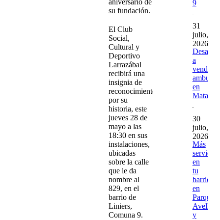
aniversario de
9
su fundación.
31
El Club
julio,
Social,
2026
Cultural y
Desaloja
Deportivo
a
Larrazábal
vendedo
recibirá una
ambulan
insignia de
en
reconocimiento
Matader
por su
historia, este
jueves 28 de
30
mayo a las
julio,
18:30 en sus
2026
Más
instalaciones,
servicios
ubicadas
en
sobre la calle
tu
que le da
barrio
nombre al
en
829, en el
Parque
barrio de
Avellan
Liniers,
y
Comuna 9.