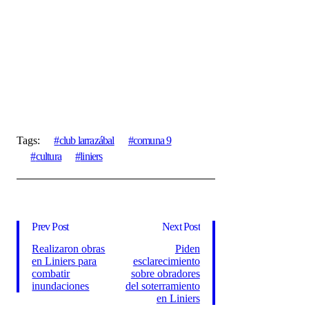
Tags:
club larrazábal
comuna 9
cultura
liniers
Prev Post
Next Post
Realizaron obras
Piden
en Liniers para
esclarecimiento
combatir
sobre obradores
inundaciones
del soterramiento
en Liniers