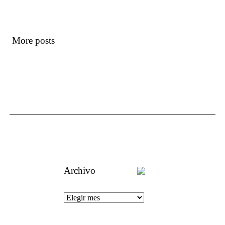
More posts
Archivo
Un aguijón
crítico para