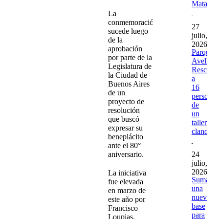
Matader
La
conmemoración
27
sucede luego
julio,
de la
2026
aprobación
Parque
por parte de la
Avellane
Legislatura de
Rescatar
la Ciudad de
a
Buenos Aires
16
de un
personas
proyecto de
de
resolución
un
que buscó
taller
expresar su
clandest
beneplácito
ante el 80°
24
aniversario.
julio,
2026
La iniciativa
Sumaro
fue elevada
una
en marzo de
nueva
este año por
base
Francisco
para
Loupias,