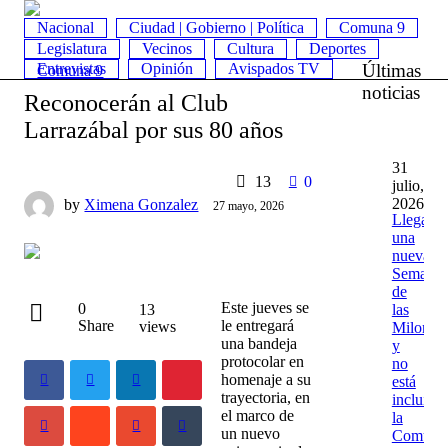
Nacional
Ciudad | Gobierno | Política
Comuna 9
Legislatura
Vecinos
Cultura
Deportes
Entrevistas
Opinión
Avispados TV
Últimas
Comuna 9
noticias
Reconocerán al Club
Larrazábal por sus 80 años
31
13
0
julio,
2026
by
Ximena Gonzalez
27 mayo, 2026
Llega
una
nueva
Semana
de
Este jueves se
0
las
13
Share
le entregará
views
Milonga
una bandeja
y
protocolar en
no
homenaje a su
está
trayectoria, en
incluída
el marco de
la
un nuevo
Comuna