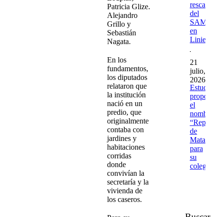
rescates
Patricia Glize.
del
Alejandro
SAME
Grillo y
en
Sebastián
Liniers
Nagata.
En los
21
fundamentos,
julio,
los diputados
2026
relataron que
Estudian
la institución
propone
nació en un
el
predio, que
nombre
originalmente
“Repúbl
contaba con
de
jardines y
Matader
habitaciones
para
corridas
su
donde
colegio
convivían la
secretaría y la
vivienda de
los caseros.
Buscar