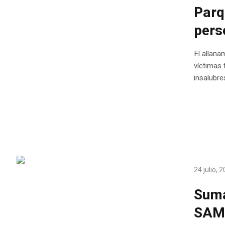
Parq
pers
El allana
víctimas 
insalubre
24 julio, 
Suma
SAME