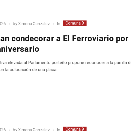
Comuna 9
In
2026
by
Ximena Gonzalez
an condecorar a El Ferroviario por
aniversario
ativa elevada al Parlamento porteño propone reconocer a la parrilla d
con la colocación de una placa.
Comuna 9
In
2026
by
Ximena Gonzalez