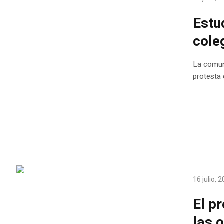
Estu
cole
La comun
protesta 
16 julio, 
El p
las 