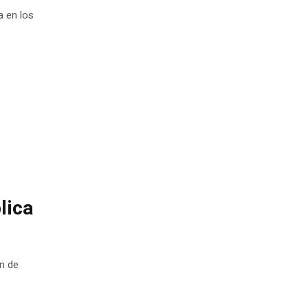
a en los
lica
ón de