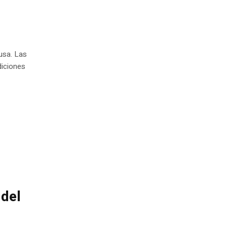
usa. Las
diciones
del