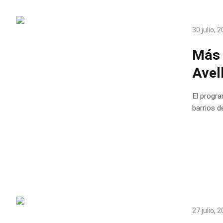
30 julio, 
Más 
Avel
El progr
barrios d
27 julio, 