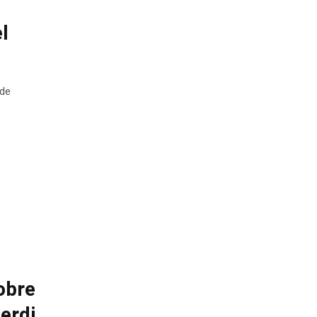
l
 de
obre
berdi