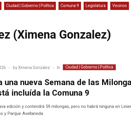
Ciudad | Gobierno | Política
Comuna 9
Legislatura
Vecinos
ez
(Ximena Gonzalez)
Ciudad | Gobierno | Política
In
2026
by
Ximena Gonzalez
a una nueva Semana de las Milonga
stá incluída la Comuna 9
ava edición y contendrá 59 milongas, pero no habrá ninguna en Linier
s y Parque Avellaneda.