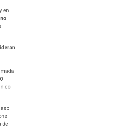
y en
no
a
sideran
timada
30
único
 eso
ione
a de