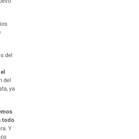
nuevo
ños
e
s del
 el
n del
ta, ya
emos
a todo
ra. Y
hos