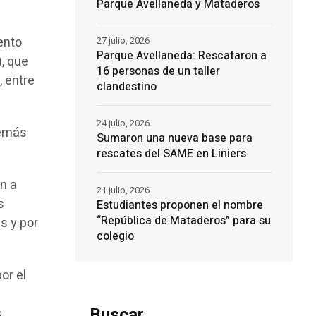
Parque Avellaneda y Mataderos
ento
27 julio, 2026
Parque Avellaneda: Rescataron a
), que
16 personas de un taller
, entre
clandestino
24 julio, 2026
demás
Sumaron una nueva base para
rescates del SAME en Liniers
on a
21 julio, 2026
s
Estudiantes proponen el nombre
“República de Mataderos” para su
s y por
colegio
or el
Buscar
s