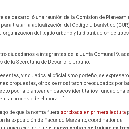
e se desarrolló una reunión de la Comisión de Planeami
 para tratar la actualización del Código Urbanístico (CUR
la organización del tejido urbano y la distribución de usos
ntro ciudadanos e integrantes de la Junta Comunal 9, a
 de la Secretaría de Desarrollo Urbano.
resentes, vinculados al oficialismo porteño, se expresar
ones propuestas, otros se mostraron preocupados por la
ecto podría plantear en cascos identitarios fundacionale
n en su proceso de elaboración.
uego de que la norma fuera
aprobada en primera lectura
p
n la exposición de Facundo Marzano, coordinador de
ía, quien explicó que
el nuevo código se trabajó en tre