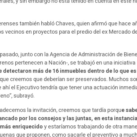
erales, y sin embargo no está tenido en cuenta en este 
derenses también habló Chaves, quien afirmó que hace a
os vecinos en proyectos para el predio del ex Mercado d
 pasado, junto con la Agencia de Administración de Biene
renos pertenecen a Nación-, se trabajó en una iniciativa
e detectaron más de 16 inmuebles dentro de lo que es
que creemos que deberían ser preservados. Muchos so
ahí el Ejecutivo tendría que tener una actuación inmedia
reno”, subrayó.
gradecemos la invitación, creemos que tardía porqu
e sab
ancado por los consejos y las juntas, en esta instanci
 más enriquecido
y estaríamos trabajando de otra mane
uenas que proponen, como sacarle el preventivo a muc