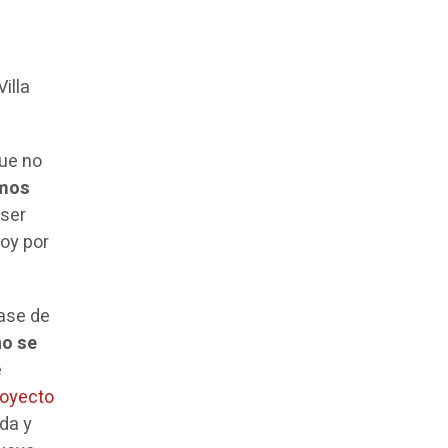
illa
que no
mos
 ser
oy por
ase de
no se
e
oyecto
da y