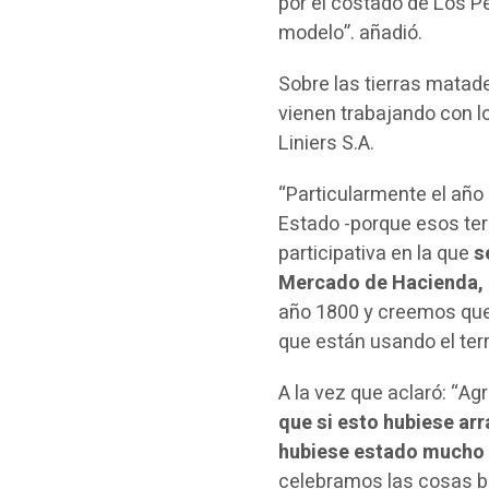
por el costado de Los P
modelo”. añadió.
Sobre las tierras mata
vienen trabajando con l
Liniers S.A.
“Particularmente el año
Estado -porque esos ter
participativa en la que
s
Mercado de Hacienda,
año 1800 y creemos que 
que están usando el ter
A la vez que aclaró: “A
que si esto hubiese arr
hubiese estado mucho
celebramos las cosas b