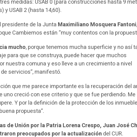
r tres medidas: USAB 0 (para construcciones hasta 9 met
) y USAB 2 (hasta 14,60).
l presidente de la Junta
Maximiliano Mosquera Fantoni
loque Cambiemos están “muy contentos con la propuest
icia mucho
, porque tenemos mucha superficie y no así t
raje para que se construya, puede hacer que muchos
 nuestra comuna y eso lleve a un crecimiento a nivel
 de servicios”, manifestó.
ación que me parece importante es la recuperación del a
uno creció con ese criterio y que se fue perdiendo. Me
ere. Y por la definición de la protección de los inmuebl
buena propuesta”.
tas de Unión por la Patria Lorena Crespo, Juan José C
traron preocupados por la actualización
del CUR.