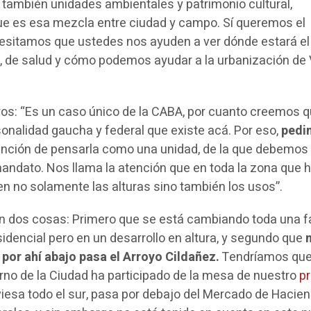
también unidades ambientales y patrimonio cultural,
 que es esa mezcla entre ciudad y campo. Sí queremos el
cesitamos que ustedes nos ayuden a ver dónde estará el
 de salud y cómo podemos ayudar a la urbanización de V
os: “Es un caso único de la CABA, por cuanto creemos 
rsonalidad gaucha y federal que existe acá. Por eso,
pedi
función de pensarla como una unidad, de la que debemos
andato. Nos llama la atención que en toda la zona que h
en no solamente las alturas sino también los usos”.
 dos cosas: Primero que se está cambiando toda una f
sidencial pero en un desarrollo en altura, y segundo que
por ahí abajo pasa el Arroyo Cildañez.
Tendríamos qu
no de la Ciudad ha participado de la mesa de nuestro
pr
viesa todo el sur, pasa por debajo del Mercado de Hacien