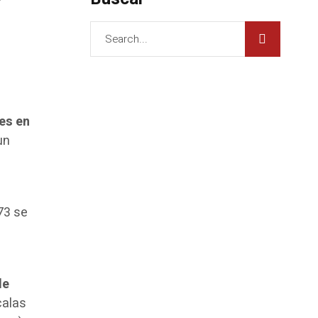
d
res en
un
73 se
a
de
calas