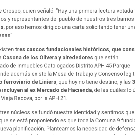
e Crespo, quien señaló: “Hay una primera lectura votada 
nos y representantes del pueblo de nuestros tres barrios
os
, por eso hemos dirigido una carta solicitando tener un
esas”.
xisten
tres cascos fundacionales históricos, que con
a
Casona de los Olivera y alrededores
que están
tado de Inmuebles Catalogados Distrito APH 45 Parque
donde además existe la Mesa de Trabajo y Consenso legi
 ferroviario de Liniers
, que hoy no tiene destino; y las
 incluyen al ex Mercado de Hacienda
, de las cuáles lo 
 Vieja Recova, por la APH 21.
tres núcleos se fundó nuestra identidad y sentimos que
 que se está proponiendo es que toda la Comuna 9 func
ueva planificación. Planteamos la necesidad de defens