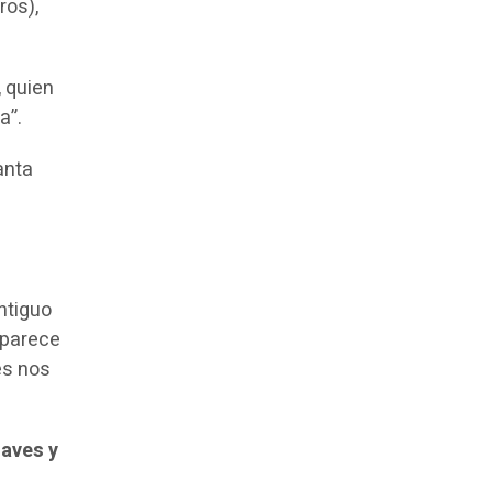
ros),
, quien
a”.
anta
ntiguo
 parece
es nos
haves y