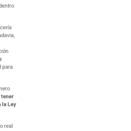
dentro
ecería
adavia,
ción
o
l para
imero
 tener
 la Ley
o real