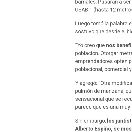
barriales. Pasarán a se
USAB 1 (hasta 12 metros
Luego tomó la palabra e
sostuvo que desde el b
“Yo creo que
nos benef
población. Otorgar met
emprendedores opten por
poblacional, comercial y
Y agregó: “Otra modific
pulmón de manzana, que 
sensacional que se recup
parece que es una muy 
Sin embargo,
los juntis
Alberto Espiño, se mos