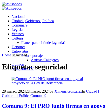
Nacional
Ciudad | Gobierno | Política
Comuna 9
Legislatura
Vecinos
Cultura
Planes para el finde (agenda)
Deportes
Entrevistas
Home
seguridad
Fotorreportajes
Artistas Callejeros
Opinión
Etiqueta:
seguridad
Avispados TV
28 marzo, 2024
28 marzo, 2024
by
Ximena Gonzalez
In
Ciudad |
Gobierno | Política
Comuna 9
Comuna 9: El PRO juntó firmas en apoyo