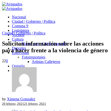
Nacional
Ciudad | Gobierno | Política
Comuna 9
Legislatura
Ciudad | Gobierno | Política
Vecinos
Cultura
Solicitan información sobre las acciones
Planes para el finde (agenda)
Deportes
para hacer frente a la violencia de género
Entrevistas
Fotorreportajes
22
0
Artistas Callejeros
Opinión
Avispados TV
by
Ximena Gonzalez
20 febrero, 2021
21 febrero, 2021