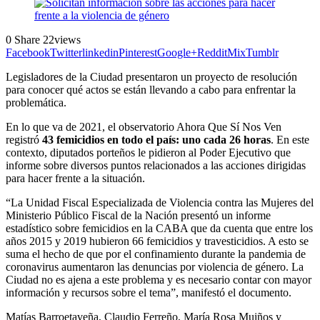
0
Share
22
views
Facebook
Twitter
linkedin
Pinterest
Google+
Reddit
Mix
Tumblr
Legisladores de la Ciudad presentaron un proyecto de resolución
para conocer qué actos se están llevando a cabo para enfrentar la
problemática.
En lo que va de 2021, el observatorio Ahora Que Sí Nos Ven
registró
43 femicidios en todo el país: uno cada 26 horas
. En este
contexto, diputados porteños le pidieron al Poder Ejecutivo que
informe sobre diversos puntos relacionados a las acciones dirigidas
para hacer frente a la situación.
“La Unidad Fiscal Especializada de Violencia contra las Mujeres del
Ministerio Público Fiscal de la Nación presentó un informe
estadístico sobre femicidios en la CABA que da cuenta que entre los
años 2015 y 2019 hubieron 66 femicidios y travesticidios. A esto se
suma el hecho de que por el confinamiento durante la pandemia de
coronavirus aumentaron las denuncias por violencia de género. La
Ciudad no es ajena a este problema y es necesario contar con mayor
información y recursos sobre el tema”, manifestó el documento.
Matías Barroetaveña, Claudio Ferreño, María Rosa Muiños y