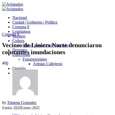
Nacional
Ciudad | Gobierno | Política
Comuna 9
Legislatura
Comuna 9
Vecinos
Cultura
Vecinos de Liniers Norte denunciaron
Planes para el finde (agenda)
Deportes
constantes inundaciones
Entrevistas
Fotorreportajes
40
0
Artistas Callejeros
Opinión
Avispados TV
by
Ximena Gonzalez
4 junio, 2025
8 junio, 2025