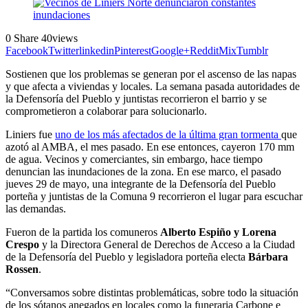
0
Share
40
views
Facebook
Twitter
linkedin
Pinterest
Google+
Reddit
Mix
Tumblr
Sostienen que los problemas se generan por el ascenso de las napas
y que afecta a viviendas y locales. La semana pasada autoridades de
la Defensoría del Pueblo y juntistas recorrieron el barrio y se
comprometieron a colaborar para solucionarlo.
Liniers fue
uno de los más afectados de la última gran tormenta
que
azotó al AMBA, el mes pasado. En ese entonces, cayeron 170 mm
de agua. Vecinos y comerciantes, sin embargo, hace tiempo
denuncian las inundaciones de la zona. En ese marco, el pasado
jueves 29 de mayo, una integrante de la Defensoría del Pueblo
porteña y juntistas de la Comuna 9 recorrieron el lugar para escuchar
las demandas.
Fueron de la partida los comuneros
Alberto Espiño y Lorena
Crespo
y la Directora General de Derechos de Acceso a la Ciudad
de la Defensoría del Pueblo y legisladora porteña electa
Bárbara
Rossen
.
“Conversamos sobre distintas problemáticas, sobre todo la situación
de los sótanos anegados en locales como la funeraria Carbone e