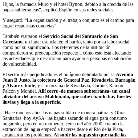
Hijos, la farmacia Muro y el hotel Bynon, debido a la crecida de las
napas subterráneas”, explicó Espiño en sus redes sociales.
Y aseguró: “La organización y el trabajo conjunto es el camino para
lograr respuestas concretas”.
También visitaron el
Servicio Social del Santuario de San
Cayetano
, un lugar esencial en el barrio, tanto por su labor social
como por su significado. Los referentes de la institución
compartieron su preocupación respecto a cómo esto está afectando
las actividades que desarrollan para ayudar a personas en situación
de vulnerabilidad.
El sector más perjudicado es el polígono delimitado por la
Avenida
Juan B Justo, la colectora de General Paz, Rivadavia, Barragán
y Álvarez Jonte
, y la manzana de Rivadavia, Carhué, Ramón
Falcón y Montiel.
Allí corre -de manera subterránea- un canal
aliviador del arroyo Maldonado, que sube cuando hay fuertes
lluvias y llega a la superficie.
“Hace muchos años las napas subían de manera natural y Obras
Sanitarias -hoy AySA- las bajaba sacando el agua para consumo
hogareño, pero en un momento, cerca del año 2000, cuando la
extracción del agua empezó a hacerse desde el Río de la Plata,
arrancaron los problemas.
Al subir las napas sin que nadie las