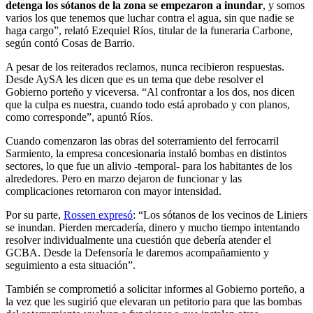
detenga los sótanos de la zona se empezaron a inundar
, y somos
varios los que tenemos que luchar contra el agua, sin que nadie se
haga cargo”, relató Ezequiel Ríos, titular de la funeraria Carbone,
según contó Cosas de Barrio.
A pesar de los reiterados reclamos, nunca recibieron respuestas.
Desde AySA les dicen que es un tema que debe resolver el
Gobierno porteño y viceversa. “Al confrontar a los dos, nos dicen
que la culpa es nuestra, cuando todo está aprobado y con planos,
como corresponde”, apuntó Ríos.
Cuando comenzaron las obras del soterramiento del ferrocarril
Sarmiento, la empresa concesionaria instaló bombas en distintos
sectores, lo que fue un alivio -temporal- para los habitantes de los
alrededores. Pero en marzo dejaron de funcionar y las
complicaciones retornaron con mayor intensidad.
Por su parte,
Rossen expresó
: “Los sótanos de los vecinos de Liniers
se inundan. Pierden mercadería, dinero y mucho tiempo intentando
resolver individualmente una cuestión que debería atender el
GCBA. Desde la Defensoría le daremos acompañamiento y
seguimiento a esta situación”.
También se comprometió a solicitar informes al Gobierno porteño, a
la vez que les sugirió que elevaran un petitorio para que las bombas