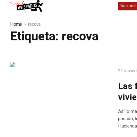
Nacional
Home
recova
Etiqueta:
recova
24 novie
Las 
vivi
Así lo ma
pasado, l
Hacienda