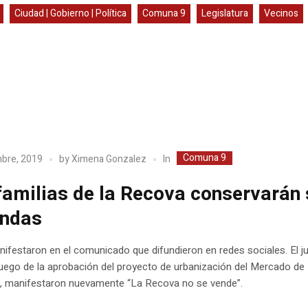
Ciudad | Gobierno | Política
Comuna 9
Legislatura
Vecinos
Comuna 9
In
mbre, 2019
by
Ximena Gonzalez
familias de la Recova conservarán
endas
nifestaron en el comunicado que difundieron en redes sociales. El j
uego de la aprobación del proyecto de urbanización del Mercado de
, manifestaron nuevamente “La Recova no se vende”.