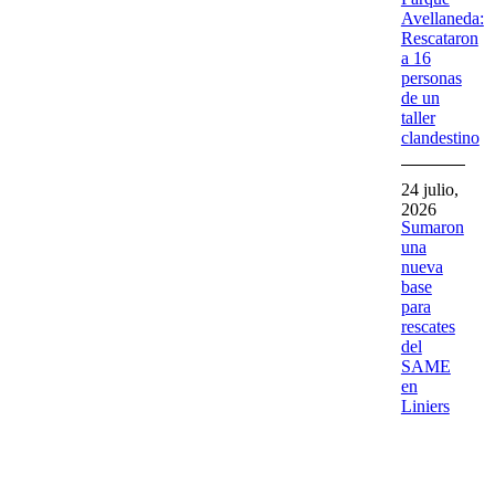
Avellaneda:
Rescataron
a 16
personas
de un
taller
clandestino
24 julio,
2026
Sumaron
una
nueva
base
para
rescates
del
SAME
en
Liniers