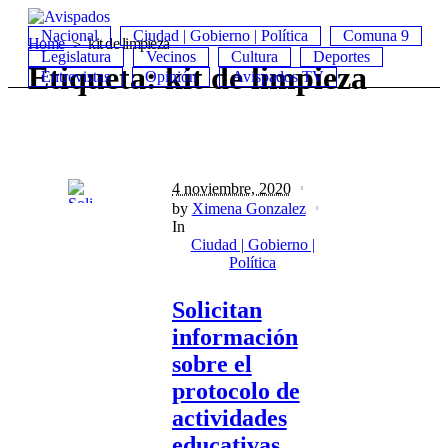
Nacional
Ciudad | Gobierno | Política
Comuna 9
Home
kit de limpieza
Legislatura
Vecinos
Cultura
Deportes
Etiqueta:
kit de limpieza
Entrevistas
Opinión
Avispados TV
4 noviembre, 2020
by
Ximena Gonzalez
In
Ciudad | Gobierno |
Política
Solicitan
información
sobre el
protocolo de
actividades
educativas