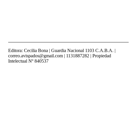
Visitas:
[srs_total_visitors]
Editora: Cecilia Bona | Guardia Nacional 1103 C.A.B.A. |
correo.avispados@gmail.com | 1131887282 | Propiedad
Intelectual Nº 840537