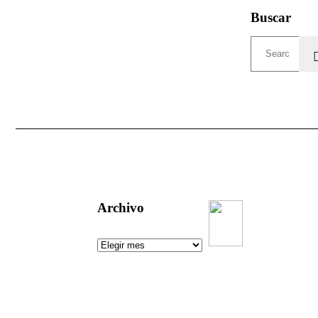
Buscar
Archivo
Un aguijón
crítico para
pinchar la
realidad