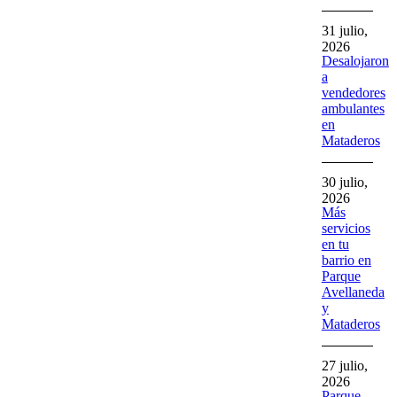
31 julio,
2026
Desalojaron
a
vendedores
ambulantes
en
Mataderos
30 julio,
2026
Más
servicios
en tu
barrio en
Parque
Avellaneda
y
Mataderos
27 julio,
2026
Parque