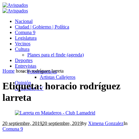
Nacional
Ciudad | Gobierno | Política
Comuna 9
Legislatura
Vecinos
Cultura
Planes para el finde (agenda)
Deportes
Entrevistas
Home
horacio rodríguez larreta
Fotorreportajes
Artistas Callejeros
Opinión
Etiqueta:
horacio rodríguez
Avispados TV
larreta
20 septiembre, 2019
20 septiembre, 2019
by
Ximena Gonzalez
In
Comuna 9