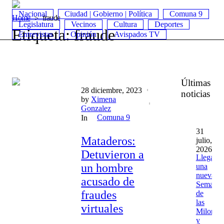
Nacional
Ciudad | Gobierno | Política
Comuna 9
Home
fraude
Legislatura
Vecinos
Cultura
Deportes
Etiqueta:
fraude
Entrevistas
Opinión
Avispados TV
Últimas
28 diciembre, 2023
noticias
by
Ximena
Gonzalez
Comuna 9
In
31
Mataderos:
julio,
2026
Detuvieron a
Llega
un hombre
una
nueva
acusado de
Semana
fraudes
de
las
virtuales
Milonga
y