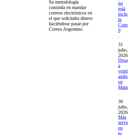
Su metodología
no
consistía en mandar
está
correos electrónicos en
incluída
el que solicitaba dinero
la
haciéndose pasar por
Comuna
Correo Argentino.
9
31
julio,
2026
Desaloja
a
vendedo
ambulan
en
Matader
30
julio,
2026
Más
servicios
en
tu