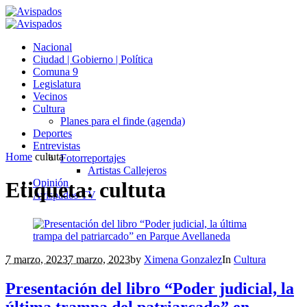
Nacional
Ciudad | Gobierno | Política
Comuna 9
Legislatura
Vecinos
Cultura
Planes para el finde (agenda)
Deportes
Entrevistas
Home
cultuta
Fotorreportajes
Artistas Callejeros
Opinión
Etiqueta:
cultuta
Avispados TV
7 marzo, 2023
7 marzo, 2023
by
Ximena Gonzalez
In
Cultura
Presentación del libro “Poder judicial, la
última trampa del patriarcado” en