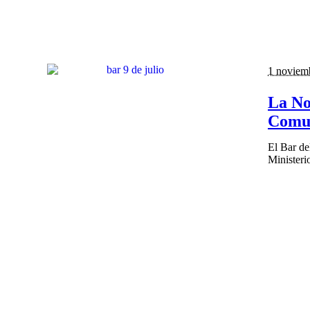
1 noviem
La No
Comu
El Bar del
Ministerio