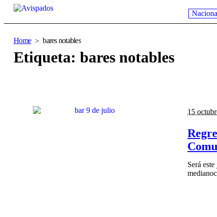
Naciona
Home
bares notables
Etiqueta:
bares notables
15 octubr
Regre
Comu
Será este
medianoch