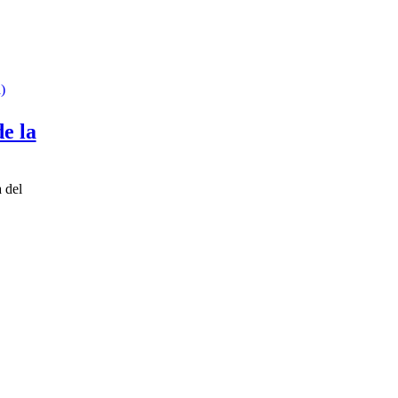
)
e la
a del