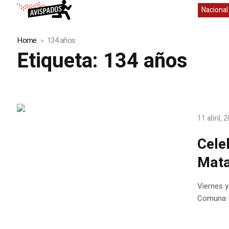
Nacional
Home
134 años
Etiqueta:
134 años
11 abril, 
Cele
Mat
Viernes y
Comuna L