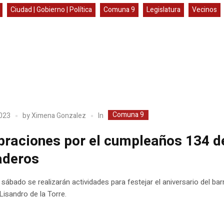
Ciudad | Gobierno | Política
Comuna 9
Legislatura
Vecinos
Comuna 9
In
2023
by
Ximena Gonzalez
braciones por el cumpleaños 134 d
aderos
 sábado se realizarán actividades para festejar el aniversario del barr
isandro de la Torre.