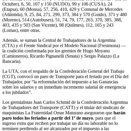
Octubre), 6, 50, 107 y 150 (NUDO), 99 y 106 (CUSA), 24
(Etapsa), 60 (Monsa), 57, 256, 410, 429 y Comunal de Mercedes
(Atlántida), 9, 25, 84, 271, 299, 373, 384 y 570 (Guido), 371 y 480
(Moreno), 514 (Autobuses), 51, 74, 79, 177, 263, 370, 385, 388,
403, 435 y 503 (San Vicente), 98 (Quilmes), 112, 165 y 243
(Lomas), entre otras.
Además, se suman la Central de Trabajadores de la Argentina
(CTA) y el Frente Sindical por el Modelo Nacional (Fresimona) —
la coalición conformada por los gremios de Hugo Moyano
(Camioneros), Ricardo Pignanelli (Smata) y Sergio Palazzo (La
Bancaria).
La UTA, con el respaldo de la Confederación General del Trabajo
(CGT), convocó un paro de Transporte para el feriado por el Día del
Trabajador, por “la reformulación del impuesto a las Ganancias
sobre los salarios y un inmediato incremento salarial de emergencia
a los jubilados”.
Los gremialistas Juan Carlos Schmid de la Confederación Argentina
de Trabajadores del Transporte (CATT) y el titular del sindicato de
maquinistas La Fraternidad Omar Maturano aseguraron que
harán
paro todos los feriados a partir del 1º de mayo
, para que el
ingreso extra que reciben por trabajar un día no laborable no lo
terminen perdiendo al ser alcanzados por el impuesto a las