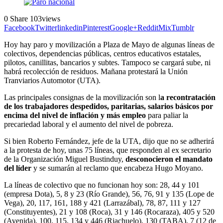
0
Share
103
views
Facebook
Twitter
linkedin
Pinterest
Google+
Reddit
Mix
Tumblr
Hoy hay paro y movilización a Plaza de Mayo de algunas líneas de
colectivos, dependencias públicas, centros educativos estatales,
pilotos, canillitas, bancarios y subtes. Tampoco se cargará sube, ni
habrá recolección de residuos. Mañana protestará la Unión
Tranviarios Automotor (UTA).
Las principales consignas de la movilización son l
a recontratación
de los trabajadores despedidos, paritarias, salarios básicos por
encima del nivel de inflación y más empleo
para paliar la
precariedad laboral y el aumento del nivel de pobreza.
Si bien Roberto Fernández, jefe de la UTA, dijo que no se adherirá
a la protesta de hoy, unas 75 líneas, que responden al ex secretario
de la Organización Miguel Bustinduy,
desconocieron el mandato
del líder
y se sumarán al reclamo que encabeza Hugo Moyano.
La líneas de colectivo que no funcionan hoy son: 28, 44 y 101
(empresa Dota), 5, 8 y 23 (Río Grande), 56, 76, 91 y 135 (Lope de
Vega), 20, 117, 161, 188 y 421 (Larrazábal), 78, 87, 111 y 127
(Constituyentes), 21 y 108 (Roca), 31 y 146 (Rocaraza), 405 y 520
(Avenida), 100, 115, 134 y 446 (Riachuelo), 130 (TABA), 7 (12 de