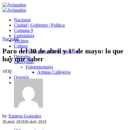
Nacional
Ciudad | Gobierno | Política
Comuna 9
Legislatura
Nacional
Vecinos
Cultura
Paro del 30 de abril y 1° de mayo: lo que
Planes para el finde (agenda)
Deportes
hay que saber
Entrevistas
Fotorreportajes
103
0
Artistas Callejeros
Opinión
Avispados TV
by
Ximena Gonzalez
30 abril, 2019
30 abril, 2019