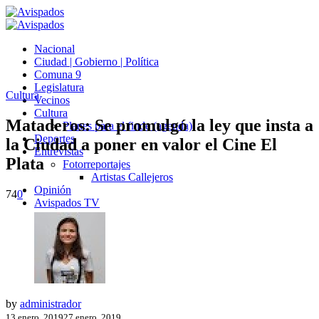
Nacional
Ciudad | Gobierno | Política
Comuna 9
Legislatura
Cultura
Vecinos
Cultura
Mataderos: Se promulgó la ley que insta a
Planes para el finde (agenda)
Deportes
la Ciudad a poner en valor el Cine El
Entrevistas
Plata
Fotorreportajes
Artistas Callejeros
Opinión
74
0
Avispados TV
by
administrador
13 enero, 2019
27 enero, 2019