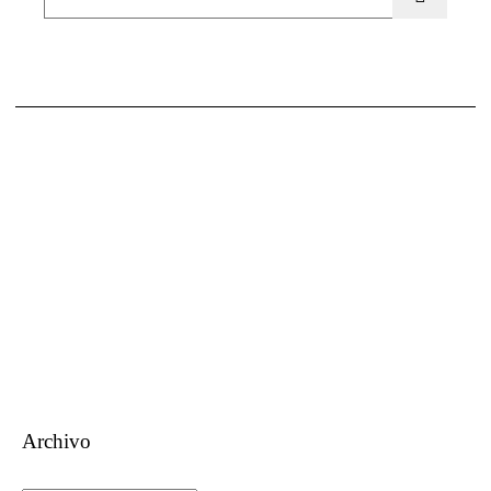
Un aguijón crítico para pinchar la realidad
Visitas: [srs_total_visitors]
Archivo