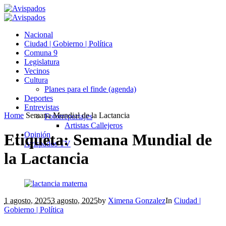
Nacional
Ciudad | Gobierno | Política
Comuna 9
Legislatura
Vecinos
Cultura
Planes para el finde (agenda)
Deportes
Entrevistas
Home
Semana Mundial de la Lactancia
Fotorreportajes
Artistas Callejeros
Opinión
Etiqueta:
Semana Mundial de
Avispados TV
la Lactancia
1 agosto, 2025
3 agosto, 2025
by
Ximena Gonzalez
In
Ciudad |
Gobierno | Política