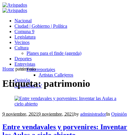
Nacional
Ciudad | Gobierno | Política
Comuna 9
Legislatura
Vecinos
Cultura
Planes para el finde (agenda)
Deportes
Entrevistas
Home
patrimonio
Fotorreportajes
Artistas Callejeros
Opinión
Etiqueta:
patrimonio
Avispados TV
9 noviembre, 2021
9 noviembre, 2021
by
administrador
In
Opinión
Entre vendavales y porvenires: Inventar
las Aulas a cielo abierto