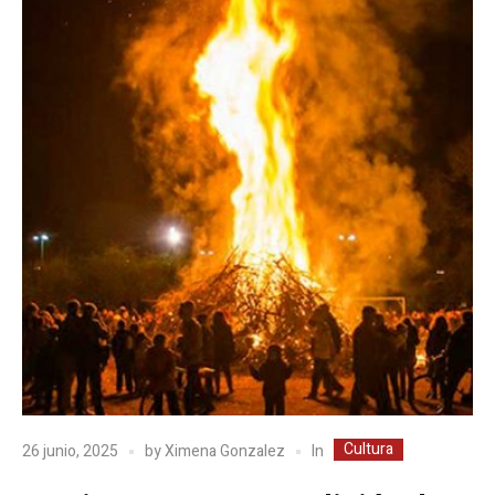
Cultura
In
26 junio, 2025
by
Ximena Gonzalez