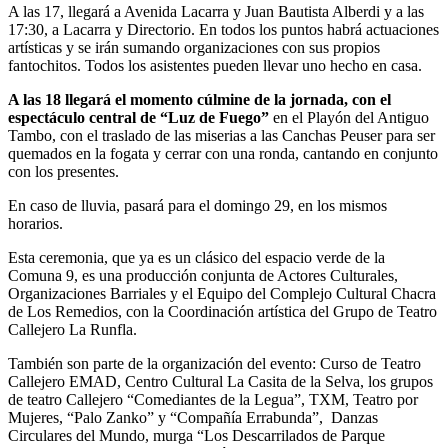
A las 17, llegará a Avenida Lacarra y Juan Bautista Alberdi y a las
17:30, a Lacarra y Directorio. En todos los puntos habrá actuaciones
artísticas y se irán sumando organizaciones con sus propios
fantochitos. Todos los asistentes pueden llevar uno hecho en casa.
A las 18 llegará el momento cúlmine de la jornada, con el
espectáculo central de “Luz de Fuego”
en el Playón del Antiguo
Tambo, con el traslado de las miserias a las Canchas Peuser para ser
quemados en la fogata y cerrar con una ronda, cantando en conjunto
con los presentes.
En caso de lluvia, pasará para el domingo 29, en los mismos
horarios.
Esta ceremonia, que ya es un clásico del espacio verde de la
Comuna 9, es una producción conjunta de Actores Culturales,
Organizaciones Barriales y el Equipo del Complejo Cultural Chacra
de Los Remedios, con la Coordinación artística del Grupo de Teatro
Callejero La Runfla.
También son parte de la organización del evento: Curso de Teatro
Callejero EMAD, Centro Cultural La Casita de la Selva, los grupos
de teatro Callejero “Comediantes de la Legua”, TXM, Teatro por
Mujeres, “Palo Zanko” y “Compañía Errabunda”, Danzas
Circulares del Mundo, murga “Los Descarrilados de Parque