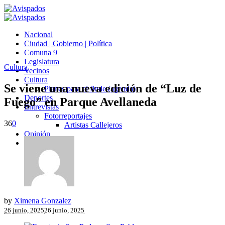
Nacional
Ciudad | Gobierno | Política
Comuna 9
Legislatura
Cultura
Vecinos
Cultura
Se viene una nueva edición de “Luz de
Planes para el finde (agenda)
Deportes
Fuego” en Parque Avellaneda
Entrevistas
Fotorreportajes
36
0
Artistas Callejeros
Opinión
Avispados TV
by
Ximena Gonzalez
26 junio, 2025
26 junio, 2025