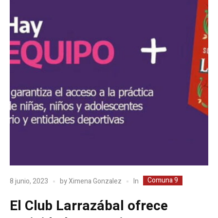
Comuna 9
In
8 junio, 2023
by
Ximena Gonzalez
El Club Larrazábal ofrece