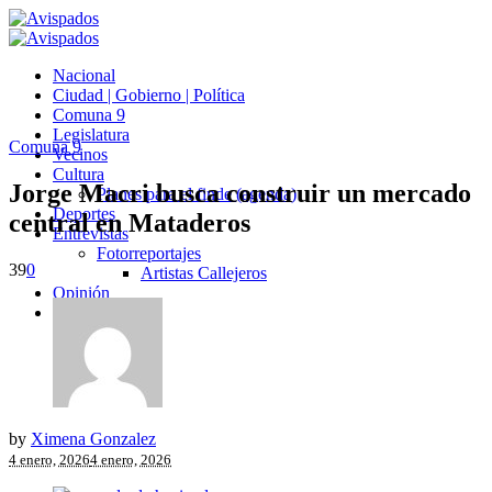
Nacional
Ciudad | Gobierno | Política
Comuna 9
Legislatura
Comuna 9
Vecinos
Cultura
Jorge Macri busca construir un mercado
Planes para el finde (agenda)
Deportes
central en Mataderos
Entrevistas
Fotorreportajes
39
0
Artistas Callejeros
Opinión
Avispados TV
by
Ximena Gonzalez
4 enero, 2026
4 enero, 2026