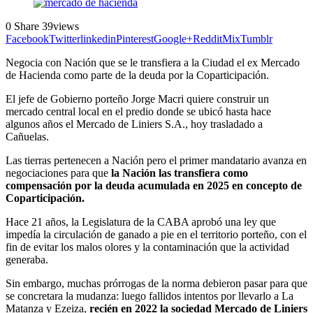
0
Share
39
views
Facebook
Twitter
linkedin
Pinterest
Google+
Reddit
Mix
Tumblr
Negocia con Nación que se le transfiera a la Ciudad el ex Mercado
de Hacienda como parte de la deuda por la Coparticipación.
El jefe de Gobierno porteño Jorge Macri quiere construir un
mercado central local en el predio donde se ubicó hasta hace
algunos años el Mercado de Liniers S.A., hoy trasladado a
Cañuelas.
Las tierras pertenecen a Nación pero el primer mandatario avanza en
negociaciones para que
la Nación las transfiera como
compensación por la deuda acumulada en 2025 en concepto de
Coparticipación.
Hace 21 años, la Legislatura de la CABA aprobó una ley que
impedía la circulación de ganado a pie en el territorio porteño, con el
fin de evitar los malos olores y la contaminación que la actividad
generaba.
Sin embargo, muchas prórrogas de la norma debieron pasar para que
se concretara la mudanza: luego fallidos intentos por llevarlo a La
Matanza y Ezeiza,
recién en 2022 la sociedad Mercado de Liniers