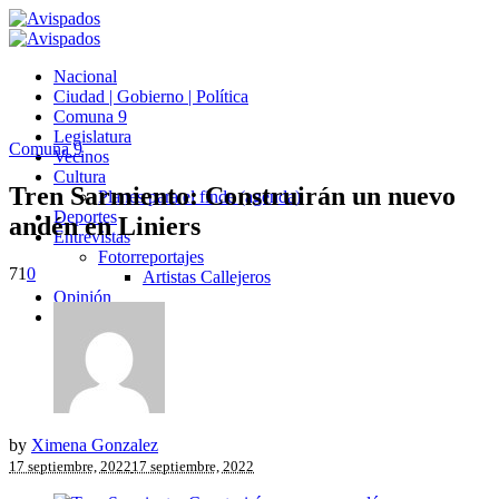
Nacional
Ciudad | Gobierno | Política
Comuna 9
Legislatura
Comuna 9
Vecinos
Cultura
Tren Sarmiento: Construirán un nuevo
Planes para el finde (agenda)
Deportes
andén en Liniers
Entrevistas
Fotorreportajes
71
0
Artistas Callejeros
Opinión
Avispados TV
by
Ximena Gonzalez
17 septiembre, 2022
17 septiembre, 2022