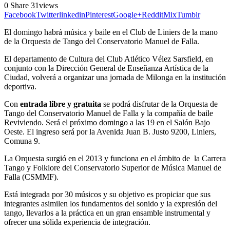
0
Share
31
views
Facebook
Twitter
linkedin
Pinterest
Google+
Reddit
Mix
Tumblr
El domingo habrá música y baile en el Club de Liniers de la mano
de la Orquesta de Tango del Conservatorio Manuel de Falla.
El departamento de Cultura del Club Atlético Vélez Sarsfield, en
conjunto con la Dirección General de Enseñanza Artística de la
Ciudad, volverá a organizar una jornada de Milonga en la institución
deportiva.
Con
entrada libre y gratuita
se podrá disfrutar de la Orquesta de
Tango del Conservatorio Manuel de Falla y la compañía de baile
Reviviendo. Será el próximo domingo a las 19 en el Salón Bajo
Oeste. El ingreso será por la Avenida Juan B. Justo 9200, Liniers,
Comuna 9.
La Orquesta surgió en el 2013 y funciona en el ámbito de la Carrera
Tango y Folklore del Conservatorio Superior de Música Manuel de
Falla (CSMMF).
Está integrada por 30 músicos y su objetivo es propiciar que sus
integrantes asimilen los fundamentos del sonido y la expresión del
tango, llevarlos a la práctica en un gran ensamble instrumental y
ofrecer una sólida experiencia de integración.