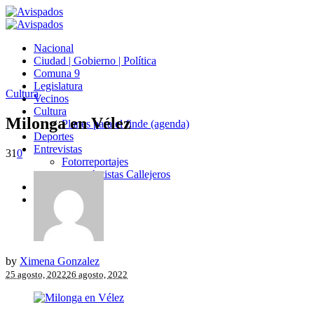
Nacional
Ciudad | Gobierno | Política
Comuna 9
Legislatura
Cultura
Vecinos
Cultura
Milonga en Vélez
Planes para el finde (agenda)
Deportes
Entrevistas
31
0
Fotorreportajes
Artistas Callejeros
Opinión
Avispados TV
by
Ximena Gonzalez
25 agosto, 2022
26 agosto, 2022