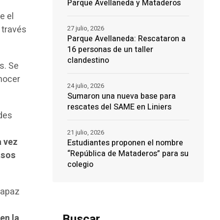
Parque Avellaneda y Mataderos
e el
 través
27 julio, 2026
Parque Avellaneda: Rescataron a
16 personas de un taller
clandestino
s. Se
onocer
24 julio, 2026
Sumaron una nueva base para
rescates del SAME en Liniers
ades
21 julio, 2026
a vez
Estudiantes proponen el nombre
“República de Mataderos” para su
asos
colegio
 capaz
Buscar
en la