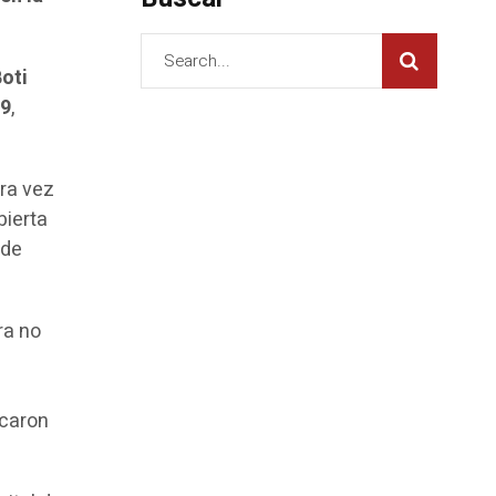
oti
19
,
era vez
bierta
 de
ra no
icaron