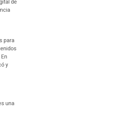
gital de
encia
s para
tenidos
 En
có y
a
 es una