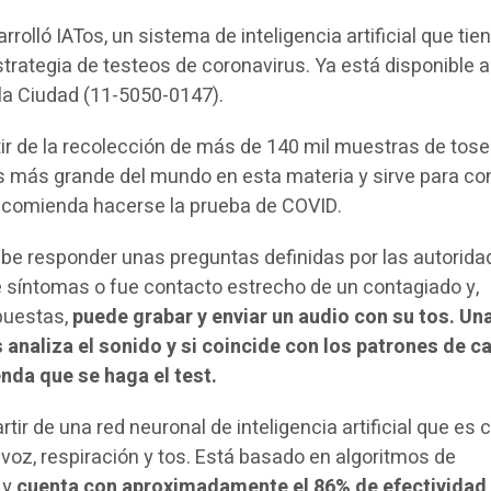
rolló IATos, un sistema de inteligencia artificial que tien
strategia de testeos de coronavirus. Ya está disponible a
 la Ciudad (11-5050-0147).
tir de la recolección de más de 140 mil muestras de tose
os más grande del mundo en esta materia y sirve para c
recomienda hacerse la prueba de COVID.
ebe responder unas preguntas definidas por las autorid
ne síntomas o fue contacto estrecho de un contagiado y,
puestas,
puede grabar y enviar un audio con su tos. Un
s analiza el sonido y si coincide con los patrones de c
nda que se haga el test.
rtir de una red neuronal de inteligencia artificial que es
 voz, respiración y tos. Está basado en algoritmos de
 y
cuenta con aproximadamente el 86% de efectividad 