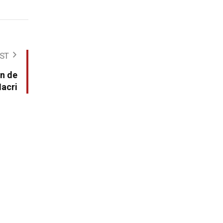
ST
ón de
acri