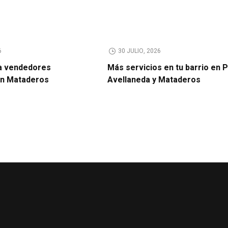
6
30 JULIO, 2026
a vendedores
Más servicios en tu barrio en 
en Mataderos
Avellaneda y Mataderos