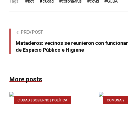
Tags:
boti
ciudad
coronavirus
covid
GCBA
PREV POST
Mataderos: vecinos se reunieron con funciona
de Espacio Público e Higiene
More posts
CIUDAD | GOBIERNO | POLÍTICA
COMUNA 9