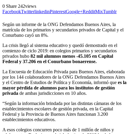
0
Share
242
views
Facebook
Twitter
linkedin
Pinterest
Google+
Reddit
Mix
Tumblr
Según un informe de la ONG Defendamos Buenos Aires, la
matrícula de los primarios y secundarios privados de Capital y el
Conurbano cayó un 8%.
La crisis llegó al sistema educativo y quedó demostrado en el
comienzo de ciclo 2019: en colegios primarios y secundarios
privados hubo
82 mil alumnos menos -45.105 en Capital
Federal y 37.206 en el Conurbano bonaerense.
La Encuesta de Educación Privada para Buenos Aires, elaborada
por los 144 colaboradores de la ONG Defendamos Buenos Aires
y el Centro de Estudios de Política y Economía, informó que
es la
mayor pérdida de alumnos para los institutos de gestión
privada
de ambas jurisdicciones en 10 años.
“Según la información brindada por las distintas cámaras de los
establecimientos escolares de gestión privada, en la Capital
Federal y la Provincia de Buenos Aires funcionan 3.200
establecimientos educativos.
A esos colegios concurren poco más de 1 millón de niños y