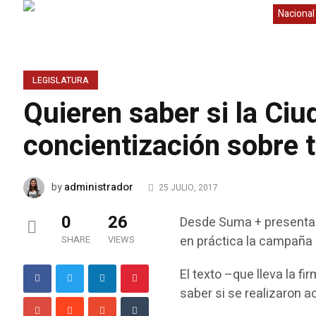
Nacional
LEGISLATURA
Quieren saber si la Ciu
concientización sobre t
administrador
by
25 JULIO, 2017
0
26
Desde Suma + presentaro
en práctica la campaña 
SHARE
VIEWS
El texto –que lleva la f
saber si se realizaron a