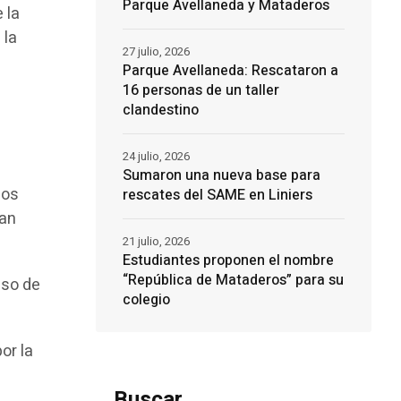
Parque Avellaneda y Mataderos
 la
 la
27 julio, 2026
Parque Avellaneda: Rescataron a
16 personas de un taller
clandestino
24 julio, 2026
Sumaron una nueva base para
los
rescates del SAME en Liniers
gan
21 julio, 2026
Estudiantes proponen el nombre
“República de Mataderos” para su
aso de
colegio
or la
Buscar