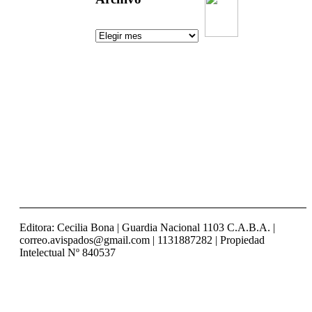
Un aguijón
crítico para
pinchar la
realidad
Visitas:
[srs_total_visitors]
Editora: Cecilia Bona | Guardia Nacional 1103 C.A.B.A. |
correo.avispados@gmail.com | 1131887282 | Propiedad
Intelectual Nº 840537