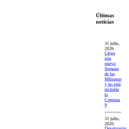
Últimas
noticias
31 julio,
2026
Llega
una
nueva
Semana
de las
Milongas
y no está
incluída
la
Comuna
9
31 julio,
2026
Desalojaron