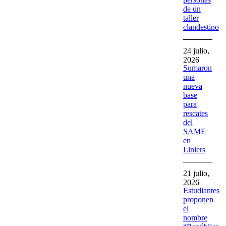
de un
taller
clandestino
24 julio,
2026
Sumaron
una
nueva
base
para
rescates
del
SAME
en
Liniers
21 julio,
2026
Estudiantes
proponen
el
nombre