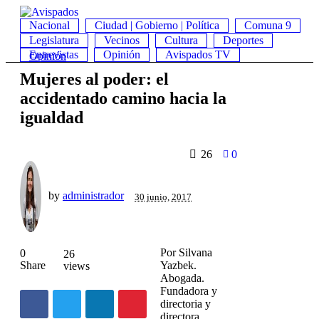
Nacional
Ciudad | Gobierno | Política
Comuna 9
Legislatura
Vecinos
Cultura
Deportes
Entrevistas
Opinión
Avispados TV
Opinión
Mujeres al poder: el
accidentado camino hacia la
igualdad
26
0
by
administrador
30 junio, 2017
Por Silvana
0
26
Share
Yazbek.
views
Abogada.
Fundadora y
directoria y
directora