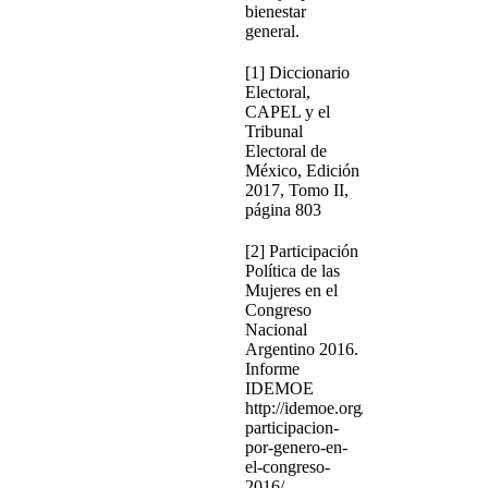
bienestar
general.
[1] Diccionario
Electoral,
CAPEL y el
Tribunal
Electoral de
México, Edición
2017, Tomo II,
página 803
[2] Participación
Política de las
Mujeres en el
Congreso
Nacional
Argentino 2016.
Informe
IDEMOE
http://idemoe.org/idemoe-
participacion-
por-genero-en-
el-congreso-
2016/