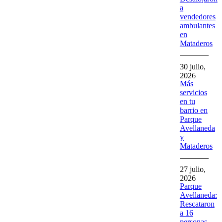
a
vendedores
ambulantes
en
Mataderos
30 julio,
2026
Más
servicios
en tu
barrio en
Parque
Avellaneda
y
Mataderos
27 julio,
2026
Parque
Avellaneda:
Rescataron
a 16
personas