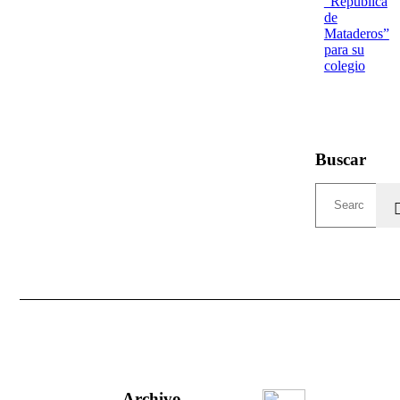
“República
de
Mataderos”
para su
colegio
Buscar
Archivo