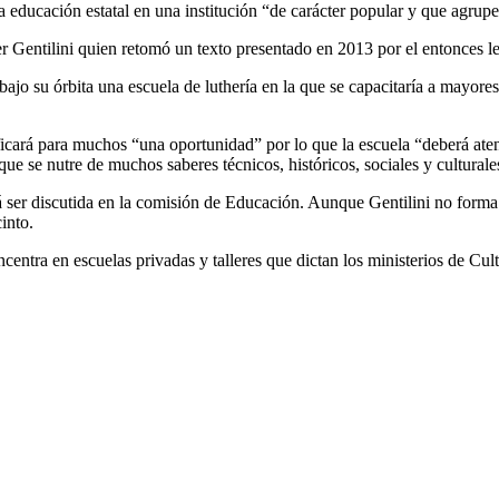
la educación estatal en una institución “de carácter popular y que agrup
r Gentilini quien retomó un texto presentado en 2013 por el entonces le
bajo su órbita una escuela de luthería en la que se capacitaría a mayor
gnificará para muchos “una oportunidad” por lo que la escuela “deberá ate
que se nutre de muchos saberes técnicos, históricos, sociales y culturale
á ser discutida en la comisión de Educación. Aunque Gentilini no forma
cinto.
oncentra en escuelas privadas y talleres que dictan los ministerios de Cu