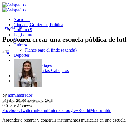
Nacional
Ciudad | Gobierno | Política
Legislatura
Comuna 9
Legislatura
Proponen crear una escuela pública de lut
Vecinos
Cultura
Planes para el finde (agenda)
24
0
Deportes
Entrevistas
Fotorreportajes
Artistas Callejeros
Opinión
Avispados TV
by
administrador
19 julio, 2016
6 noviembre, 2018
0
Share
24
views
Facebook
Twitter
linkedin
Pinterest
Google+
Reddit
Mix
Tumblr
Aprender a reparar y construir instrumentos musicales en una escuela p