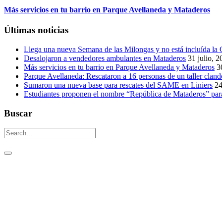
Más servicios en tu barrio en Parque Avellaneda y Mataderos
Últimas noticias
Llega una nueva Semana de las Milongas y no está incluída l
Desalojaron a vendedores ambulantes en Mataderos
31 julio, 
Más servicios en tu barrio en Parque Avellaneda y Mataderos
3
Parque Avellaneda: Rescataron a 16 personas de un taller cland
Sumaron una nueva base para rescates del SAME en Liniers
24
Estudiantes proponen el nombre “República de Mataderos” para
Buscar
Un aguijón crítico para pinchar la realidad
Visitas: [srs_total_visitors]