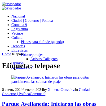
Nacional
Ciudad | Gobierno | Política
Comuna 9
Legislatura
Vecinos
Cultura
Planes para el finde (agenda)
Deportes
Entrevistas
Home
telepase
Fotorreportajes
Artistas Callejeros
Opinión
Etiqueta:
telepase
Avispados TV
6 enero, 2024
6 enero, 2024
by
Ximena Gonzalez
In
Ciudad |
Gobierno | Política
Comuna 9
Parque Avellaneda: Iniciaron las obras