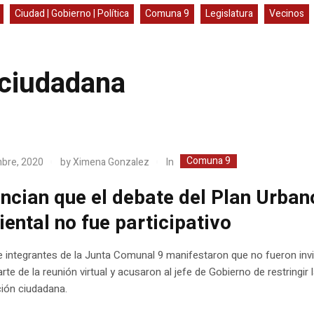
Ciudad | Gobierno | Política
Comuna 9
Legislatura
Vecinos
 ciudadana
Comuna 9
In
mbre, 2020
by
Ximena Gonzalez
ncian que el debate del Plan Urban
ental no fue participativo
 integrantes de la Junta Comunal 9 manifestaron que no fueron inv
rte de la reunión virtual y acusaron al jefe de Gobierno de restringir 
ción ciudadana.