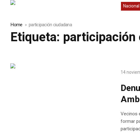
Nacional
Home
participación ciudadana
Etiqueta:
participación
14 novie
Denu
Ambi
Vecinos e
formar pa
participa