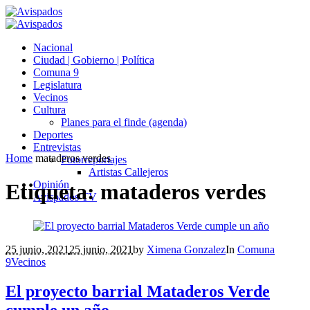
Nacional
Ciudad | Gobierno | Política
Comuna 9
Legislatura
Vecinos
Cultura
Planes para el finde (agenda)
Deportes
Entrevistas
Home
mataderos verdes
Fotorreportajes
Artistas Callejeros
Opinión
Etiqueta:
mataderos verdes
Avispados TV
25 junio, 2021
25 junio, 2021
by
Ximena Gonzalez
In
Comuna
9
Vecinos
El proyecto barrial Mataderos Verde
cumple un año