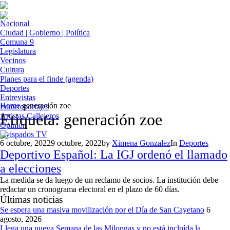
Nacional
Ciudad | Gobierno | Política
Comuna 9
Legislatura
Vecinos
Cultura
Planes para el finde (agenda)
Deportes
Entrevistas
Home
generación zoe
Fotorreportajes
Etiqueta:
generación zoe
Artistas Callejeros
Opinión
Avispados TV
6 octubre, 2022
9 octubre, 2022
by
Ximena Gonzalez
In
Deportes
Deportivo Español: La IGJ ordenó el llamado
a elecciones
La medida se da luego de un reclamo de socios. La institución debe
redactar un cronograma electoral en el plazo de 60 días.
Últimas noticias
Se espera una masiva movilización por el Día de San Cayetano
6
agosto, 2026
Llega una nueva Semana de las Milongas y no está incluída la