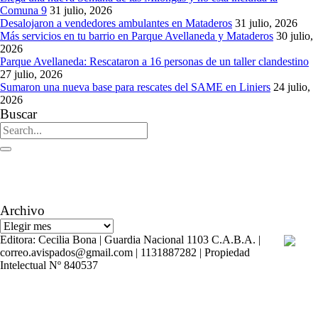
Comuna 9
31 julio, 2026
Desalojaron a vendedores ambulantes en Mataderos
31 julio, 2026
Más servicios en tu barrio en Parque Avellaneda y Mataderos
30 julio,
2026
Parque Avellaneda: Rescataron a 16 personas de un taller clandestino
27 julio, 2026
Sumaron una nueva base para rescates del SAME en Liniers
24 julio,
2026
Buscar
Un aguijón crítico para pinchar la realidad
Visitas: [srs_total_visitors]
Archivo
Archivo
Editora: Cecilia Bona | Guardia Nacional 1103 C.A.B.A. |
correo.avispados@gmail.com | 1131887282 | Propiedad
Intelectual Nº 840537