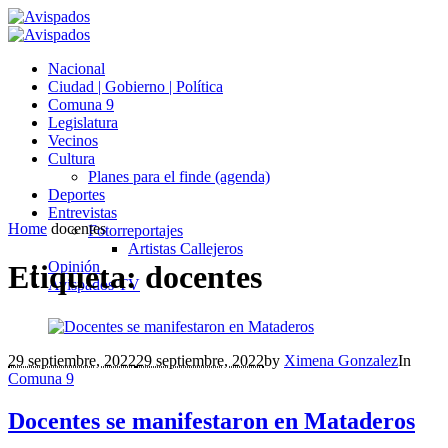
Nacional
Ciudad | Gobierno | Política
Comuna 9
Legislatura
Vecinos
Cultura
Planes para el finde (agenda)
Deportes
Entrevistas
Home
docentes
Fotorreportajes
Artistas Callejeros
Opinión
Etiqueta:
docentes
Avispados TV
29 septiembre, 2022
29 septiembre, 2022
by
Ximena Gonzalez
In
Comuna 9
Docentes se manifestaron en Mataderos