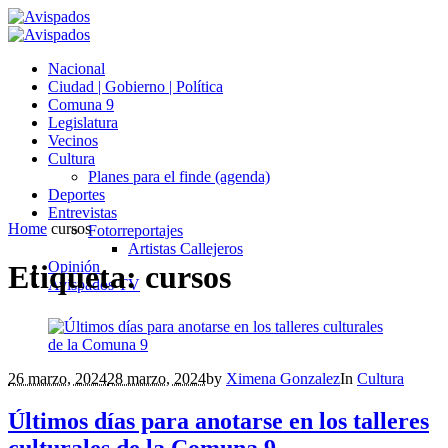
Nacional
Ciudad | Gobierno | Política
Comuna 9
Legislatura
Vecinos
Cultura
Planes para el finde (agenda)
Deportes
Entrevistas
Home
cursos
Fotorreportajes
Artistas Callejeros
Opinión
Etiqueta:
cursos
Avispados TV
26 marzo, 2024
28 marzo, 2024
by
Ximena Gonzalez
In
Cultura
Últimos días para anotarse en los talleres
culturales de la Comuna 9