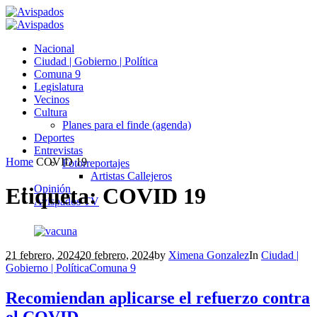
Nacional
Ciudad | Gobierno | Política
Comuna 9
Legislatura
Vecinos
Cultura
Planes para el finde (agenda)
Deportes
Entrevistas
Home
COVID 19
Fotorreportajes
Artistas Callejeros
Opinión
Etiqueta:
COVID 19
Avispados TV
21 febrero, 2024
20 febrero, 2024
by
Ximena Gonzalez
In
Ciudad |
Gobierno | Política
Comuna 9
Recomiendan aplicarse el refuerzo contra
el COVID