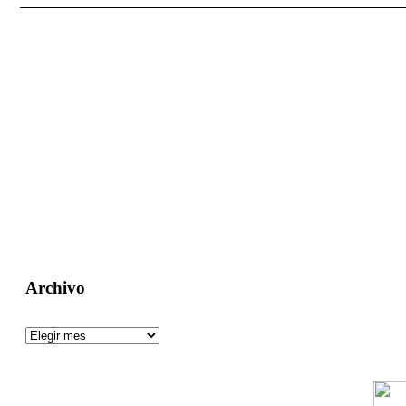
Un aguijón crítico para pinchar la realidad
Visitas: [srs_total_visitors]
Archivo