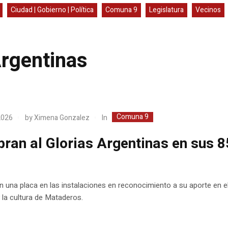
Ciudad | Gobierno | Política
Comuna 9
Legislatura
Vecinos
Argentinas
Comuna 9
In
 2026
by
Ximena Gonzalez
bran al Glorias Argentinas en sus 8
s
 una placa en las instalaciones en reconocimiento a su aporte en e
 la cultura de Mataderos.