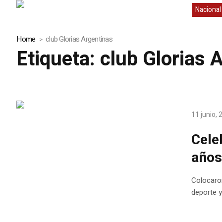
Nacional
Home
club Glorias Argentinas
Etiqueta:
club Glorias 
11 junio,
Cele
año
Colocaron
deporte y