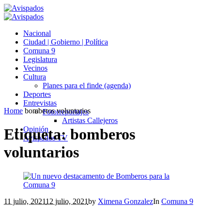
Nacional
Ciudad | Gobierno | Política
Comuna 9
Legislatura
Vecinos
Cultura
Planes para el finde (agenda)
Deportes
Entrevistas
Home
bomberos voluntarios
Fotorreportajes
Artistas Callejeros
Opinión
Etiqueta:
bomberos
Avispados TV
voluntarios
11 julio, 2021
12 julio, 2021
by
Ximena Gonzalez
In
Comuna 9