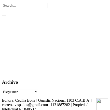
Un aguijón crítico para pinchar la realidad
Visitas: [srs_total_visitors]
Archivo
Archivo
Editora: Cecilia Bona | Guardia Nacional 1103 C.A.B.A. |
correo.avispados@gmail.com | 1131887282 | Propiedad
Intelectual Nº 840537