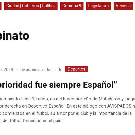
Ciudad | Gobierno | Política
Comuna 9
Legislatura
Vecinos
inato
Deportes
In
e, 2019
by
administrador
prioridad fue siempre Español”
ampinato tiene 19 años, es del barrio porteño de Mataderos y jueg
por derecha en Deportivo Español. En este diálogo con AVISPADOS 
 comienzos en el fútbol, su amor por el club y la importancia de la
 del fútbol femenino en el país.