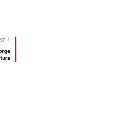
ST
Jorge
atura