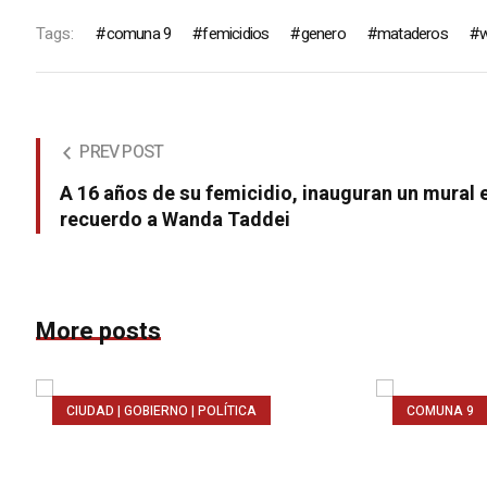
Tags:
comuna 9
femicidios
genero
mataderos
w
PREV POST
A 16 años de su femicidio, inauguran un mural 
recuerdo a Wanda Taddei
More posts
CIUDAD | GOBIERNO | POLÍTICA
COMUNA 9