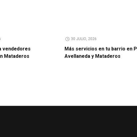
6
30 JULIO, 2026
a vendedores
Más servicios en tu barrio en 
en Mataderos
Avellaneda y Mataderos