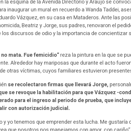
 en la esquina de la Avenida Directorio y Araujo se convo
ra inaugurar un mural en recuerdo a Wanda Taddei, ase
Eduardo Vázquez, en su casa en Mataderos. Ante las pos
 homicida, Beatriz y Jorge, sus padres, renovaron el pedid
e los discursos de odio y la importancia de concientizar 
 no mata. Fue femicidio”
reza la pintura en la que se p
ente. Alrededor hay mariposas que durante el acto fuero
e otras víctimas, cuyos familiares estuvieron presente
bién
se recolectaron firmas que llevará Jorge,
personal
 que se revoque la habilitación para que Vázquez -co
rado para el ingreso al periodo de prueba, que incluy
alir con autorización judicial.
do y yo tenemos que emprender esta lucha. Me gustaría 
 vea que nosotros nos manejamos con amor, con cariño”