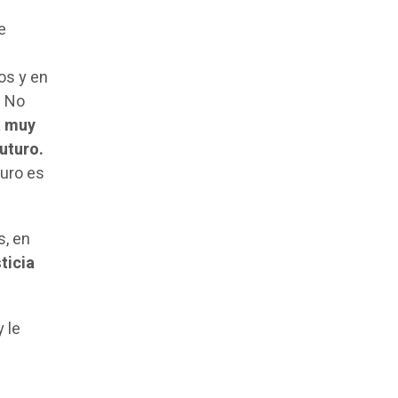
e
os y en
. No
a muy
uturo.
turo es
s, en
ticia
 le