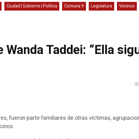
Ciudad | Gobierno | Política
Comuna 9
Legislatura
Vecinos
e Wanda Taddei: “Ella sig
s, fueron parte familiares de otras víctimas, agrupaci
ecinos.