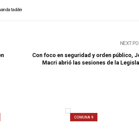
anda taddei
NEXT PO
en
Con foco en seguridad y orden público, 
Macri abrió las sesiones de la Legisl
COMUNA 9