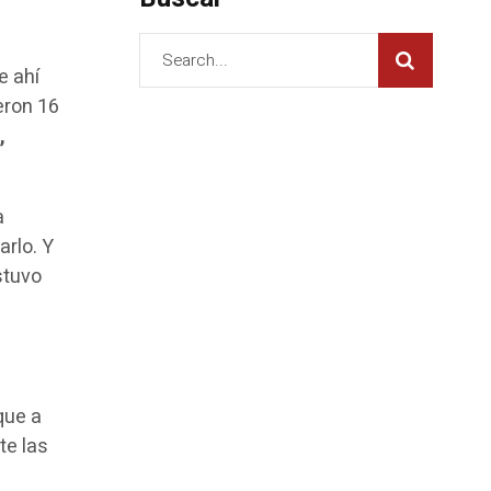
e ahí
ieron 16
,
a
arlo. Y
stuvo
s
 que a
te las