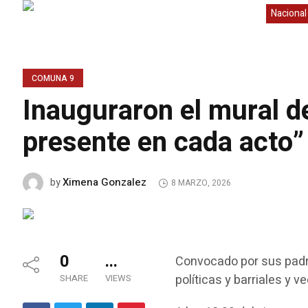
Nacional
COMUNA 9
Inauguraron el mural d
presente en cada acto”
Ximena Gonzalez
by
8 MARZO, 2026
0
...
Convocado por sus padre
políticas y barriales y v
SHARE
VIEWS