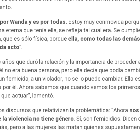
ento.
 por Wanda y es por todas.
Estoy muy conmovida porqu
sa eterna que tenía ella, se refleja tal cual era. Se cumpl
 que es sólo física, porqu
e ella, como todas las demás
ada acto
”.
 años que duró la relación y la importancia de proceder 
l no era buena persona, pero ella decía que podía cambi
 femicida, a un violador, no se lo puede cambiar. Ella e
a por él. Ahora sabemos que cuando vemos los primero
 que actuar”, lamentó.
os discursos que relativizan la problemática: “Ahora
nos
 la violencia no tiene género
. Sí, son femicidios. Dicen
más, pero a las mujeres las matan quienes supuestamen