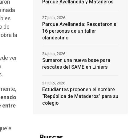
caron
Parque Avellaneda y Mataderos
sinada
ibles
27 julio, 2026
Parque Avellaneda: Rescataron a
o de
16 personas de un taller
sobre la
clandestino
24 julio, 2026
uede ver
Sumaron una nueva base para
n
rescates del SAME en Liniers
s.
21 julio, 2026
mente,
Estudiantes proponen el nombre
“República de Mataderos” para su
ndenado
colegio
e entre
que el
Buscar
,