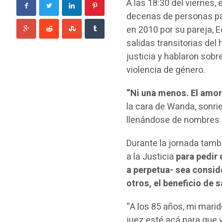
A las 18:30 del viernes,
decenas de personas pa
en 2010 por su pareja, 
salidas transitorias del
justicia y hablaron sobr
violencia de género.
“Ni una menos. El amor
la cara de Wanda, sonri
llenándose de nombres d
Durante la jornada tam
a la Justicia
para pedir
a perpetua- sea conside
otros, el beneficio de s
“A los 85 años, mi mari
juez esté acá para que