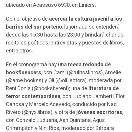
ubicado en Acassuso 6930, en Liniers.
Con el objetivo de
acercar la cultura juvenil a los
barrios del sur porteño
, la jornada se extenderá
desde las 15:30 hasta las 23:00 y brindará charlas,
recitales poéticos, entrevistas y puestos de libros,
entre otros.
En el cronograma hay una
mesa redonda de
bookfluencers
, con Cami (@rulitoslibros), Amelie
(@ame.bookss) y Oli (@oli.lectora), moderada por
Reni Donia (@booksbyreni); una de
literatura de
terror contemporánea
, con Luciano Lamberti, Flor
Canosa y Marcelo Acevedo, conducido por Nad
Rivero (@nyx.libros); y otra de
jóvenes escritores
,
con Gonzalo Ludueña, Ash Quintana, Agus
Grimmpitch y Nini Ríos, moderado por Bárbara