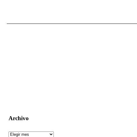
Un aguijón crítico para pinchar la realidad
Visitas: [srs_total_visitors]
Archivo