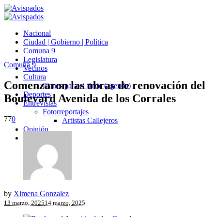
Nacional
Ciudad | Gobierno | Política
Comuna 9
Legislatura
Comuna 9
Vecinos
Cultura
Comenzaron las obras de renovación del
Planes para el finde (agenda)
Deportes
Boulevard Avenida de los Corrales
Entrevistas
Fotorreportajes
77
0
Artistas Callejeros
Opinión
Avispados TV
by
Ximena Gonzalez
13 marzo, 2025
14 marzo, 2025