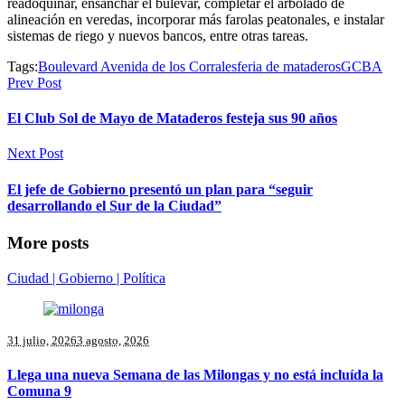
readoquinar, ensanchar el bulevar, completar el arbolado de
alineación en veredas, incorporar más farolas peatonales, e instalar
sistemas de riego y nuevos bancos, entre otras tareas.
Tags:
Boulevard Avenida de los Corrales
feria de mataderos
GCBA
Prev Post
El Club Sol de Mayo de Mataderos festeja sus 90 años
Next Post
El jefe de Gobierno presentó un plan para “seguir
desarrollando el Sur de la Ciudad”
More posts
Ciudad | Gobierno | Política
31 julio, 2026
3 agosto, 2026
Llega una nueva Semana de las Milongas y no está incluída la
Comuna 9