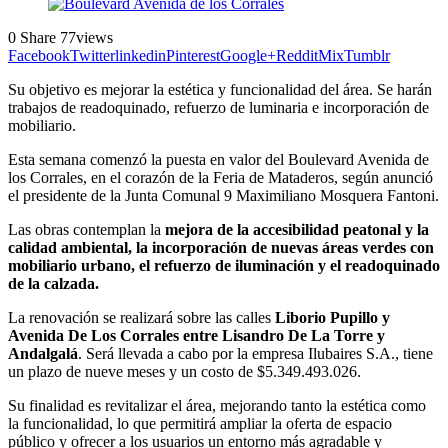
0
Share
77
views
Facebook
Twitter
linkedin
Pinterest
Google+
Reddit
Mix
Tumblr
Su objetivo es mejorar la estética y funcionalidad del área. Se harán
trabajos de readoquinado, refuerzo de luminaria e incorporación de
mobiliario.
Esta semana comenzó la puesta en valor del Boulevard Avenida de
los Corrales, en el corazón de la Feria de Mataderos, según anunció
el presidente de la Junta Comunal 9 Maximiliano Mosquera Fantoni.
Las obras contemplan la
mejora de la accesibilidad peatonal y la
calidad ambiental, la incorporación de nuevas áreas verdes con
mobiliario urbano, el refuerzo de iluminación y el readoquinado
de la calzada.
La renovación se realizará sobre las calles
Liborio Pupillo y
Avenida De Los Corrales entre Lisandro De La Torre y
Andalgalá
. Será llevada a cabo por la empresa Ilubaires S.A., tiene
un plazo de nueve meses y un costo de $5.349.493.026.
Su finalidad es revitalizar el área, mejorando tanto la estética como
la funcionalidad, lo que permitirá ampliar la oferta de espacio
público y ofrecer a los usuarios un entorno más agradable y