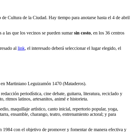
o de Cultura de la Ciudad. Hay tiempo para anotarse hasta el 4 de abril
 a las que los vecinos se pueden sumar
sin costo
, en los 36 centros
gresado al
link
, el interesado deberá seleccionar el lugar elegido, el
, en Martiniano Leguizamón 1470 (Mataderos).
dacción periodística, cine debate, guitarra, literatura, reciclado y
o, ritmos latinos, artesanitos, animé e historieta.
io, maquillaje artístico, canto inicial, repertorio popular, yoga,
itarra, ensamble, charango, teatro, entrenamiento actoral; y para
en 1984 con el objetivo de promover y fomentar de manera efectiva y