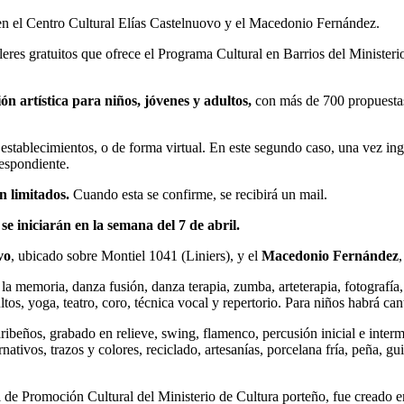
en el Centro Cultural Elías Castelnuovo y el Macedonio Fernández.
lleres gratuitos que ofrece el Programa Cultural en Barrios del Ministeri
ón artística para niños, jóvenes y adultos,
con más de 700 propuestas
 establecimientos, o de forma virtual. En este segundo caso, una vez in
respondiente.
n limitados.
Cuando esta se confirme, se recibirá un mail.
s se iniciarán en la semana del 7 de abril.
vo
, ubicado sobre Montiel 1041 (Liniers), y el
Macedonio Fernández
memoria, danza fusión, danza terapia, zumba, arteterapia, fotografía, re
ltos, yoga, teatro, coro, técnica vocal y repertorio. Para niños habrá cant
ibeños, grabado en relieve, swing, flamenco, percusión inicial e intermed
ativos, trazos y colores, reciclado, artesanías, porcelana fría, peña, gu
 de Promoción Cultural del Ministerio de Cultura porteño, fue creado 