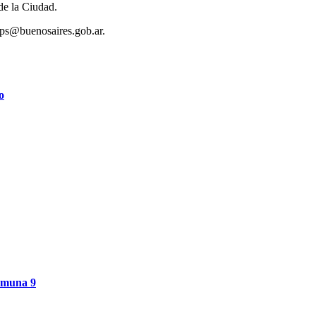
 de la Ciudad.
gops@buenosaires.gob.ar.
o
Comuna 9