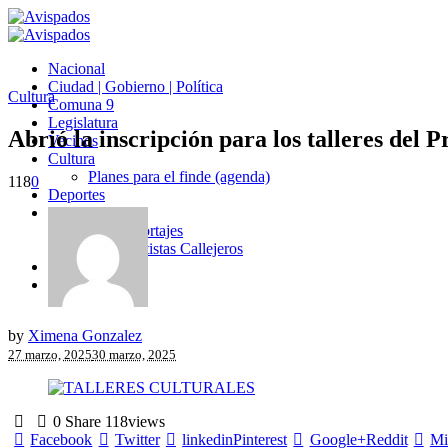
Nacional
Ciudad | Gobierno | Política
Cultura
Comuna 9
Legislatura
Abrió la inscripción para los talleres del
Vecinos
Cultura
Planes para el finde (agenda)
118
0
Deportes
Entrevistas
Fotorreportajes
Artistas Callejeros
Opinión
Avispados TV
by
Ximena Gonzalez
27 marzo, 2025
30 marzo, 2025
0
Share
118
views
Facebook
Twitter
linkedin
Pinterest
Google+
Reddit
Mi