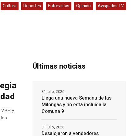
Cultura
Deportes
Entrevistas
Opinión
Avispados TV
Últimas noticias
tegia
31 julio, 2026
udad
Llega una nueva Semana de las
Milongas y no está incluída la
e VPH y
Comuna 9
 los
31 julio, 2026
Desalojaron a vendedores