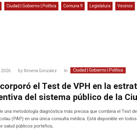
Ciudad | Gobierno | Política
Comuna 9
Legislatura
Vecinos
Ciudad | Gobierno | Política
In
, 2026
by
Ximena Gonzalez
ncorporó el Test de VPH en la estra
entiva del sistema público de la Ci
 de una metodología diagnóstica más precisa que combina el Test d
colau (PAP) en una única consulta médica. Está disponible en todos
e salud públicos porteños,