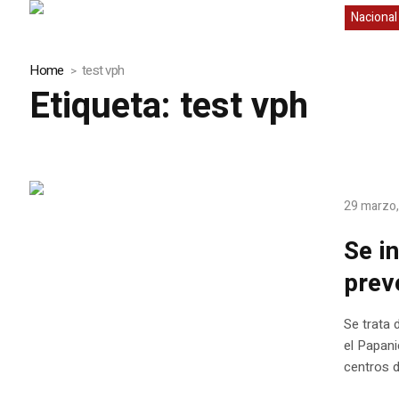
Nacional
Home
test vph
Etiqueta:
test vph
29 marzo
Se i
prev
Se trata
el Papani
centros d