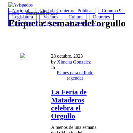
Nacional
Ciudad | Gobierno | Política
Comuna 9
Home
semana del orgullo
Legislatura
Vecinos
Cultura
Deportes
Etiqueta:
semana del orgullo
Entrevistas
Opinión
Avispados TV
28 octubre, 2023
by
Ximena Gonzalez
In
Planes para el finde
(agenda)
La Feria de
Mataderos
celebra el
Orgullo
A menos de una semana
de la Marcha del