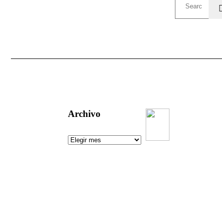
Archivo
Un aguijón
crítico para
pinchar la
realidad
Visitas:
[srs_total_visitors]