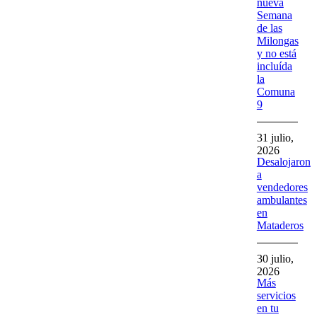
nueva
Semana
de las
Milongas
y no está
incluída
la
Comuna
9
31 julio,
2026
Desalojaron
a
vendedores
ambulantes
en
Mataderos
30 julio,
2026
Más
servicios
en tu