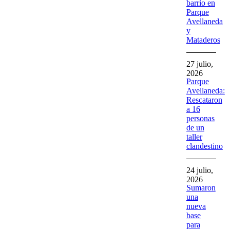
barrio en
Parque
Avellaneda
y
Mataderos
27 julio,
2026
Parque
Avellaneda:
Rescataron
a 16
personas
de un
taller
clandestino
24 julio,
2026
Sumaron
una
nueva
base
para