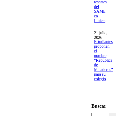
rescates
del
SAME
en
Liniers
21 julio,
2026
Estudiantes
proponen
el
nombre
“República
de
Mataderos”
para su
colegio
Buscar