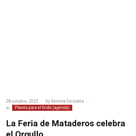
28 octubre, 2023
by
Ximena Gonzalez
Planes para el finde (agenda)
In
La Feria de Mataderos celebra
el Orgullo